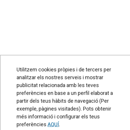
Utilitzem cookies pròpies i de tercers per
PRODUCTES
analitzar els nostres serveis i mostrar
Cortines d'aire
publicitat relacionada amb les teves
Unitats de Tractament d'Aire
preferències en base a un perfil elaborat a
partir dels teus hàbits de navegació (Per
Recuperadors de calor
exemple, pàgines visitades). Pots obtenir
Unitats dedesinfecció i purificació de l'aire
més informació i configurar els teus
preferències
AQUÍ
Unitats de ventilació
.