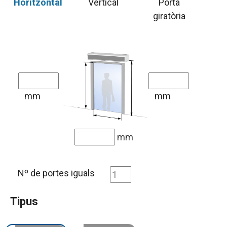
Horitzontal
Vertical
Porta
giratòria
mm
mm
mm
Nº de portes iguals
Tipus