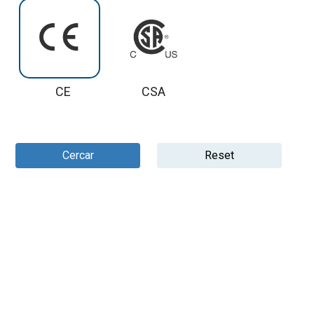
CE
CSA
Cercar
Reset