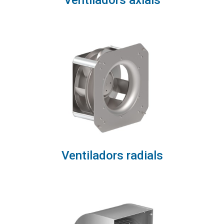
Ventiladors axials
Ventiladors radials