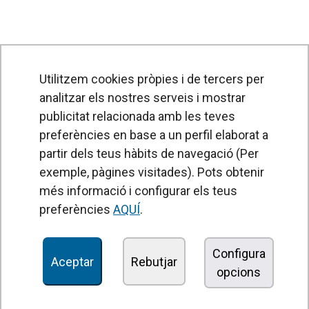
Utilitzem cookies pròpies i de tercers per
analitzar els nostres serveis i mostrar
publicitat relacionada amb les teves
preferències en base a un perfil elaborat a
partir dels teus hàbits de navegació (Per
exemple, pàgines visitades). Pots obtenir
PRODUCTES
més informació i configurar els teus
Cortines d'aire
preferències
AQUÍ
.
Unitats de Tractament d'Aire
Recuperadors de calor
Configura
Aceptar
Rebutjar
opcions
Unitats dedesinfecció i purificació de l'aire
Unitats de ventilació