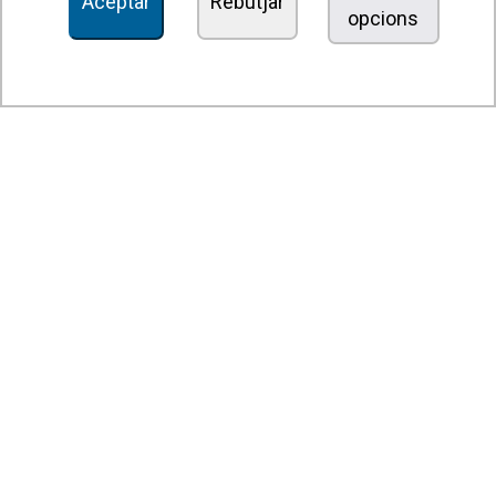
Aceptar
Rebutjar
opcions
Unitats dedesinfecció i purificació de l'aire
Unitats de ventilació
Filtres i unitats de filtració
Aeroterms
Ventiladors axials
Ventiladors radials
Ventiladors centrífugs
Ventiladors en línia
Unitats d'extracció
Ventiladors tangencials
Ventiladors OEM
Comportes i persianes