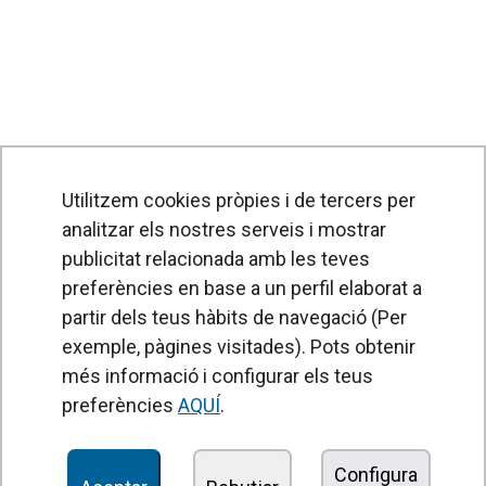
Utilitzem cookies pròpies i de tercers per
analitzar els nostres serveis i mostrar
publicitat relacionada amb les teves
preferències en base a un perfil elaborat a
partir dels teus hàbits de navegació (Per
exemple, pàgines visitades). Pots obtenir
PRODUCTES
més informació i configurar els teus
Cortines d'aire
preferències
AQUÍ
.
Unitats de Tractament d'Aire
Recuperadors de calor
Configura