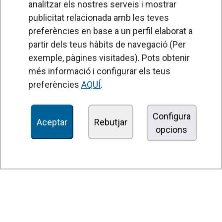
analitzar els nostres serveis i mostrar
publicitat relacionada amb les teves
preferències en base a un perfil elaborat a
partir dels teus hàbits de navegació (Per
exemple, pàgines visitades). Pots obtenir
PRODUCTES
més informació i configurar els teus
Cortines d'aire
preferències
AQUÍ
.
Unitats de Tractament d'Aire
Recuperadors de calor
Configura
Aceptar
Rebutjar
opcions
Unitats dedesinfecció i purificació de l'aire
Unitats de ventilació
Filtres i unitats de filtració
Aeroterms
Ventiladors axials
Ventiladors radials