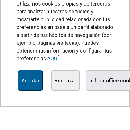
Utilizamos cookies propias y de terceros
para analizar nuestros servicios y
mostrarte publicidad relacionada con tus
preferencias en base a un perfil elaborado
a partir de tus hábitos de navegación (por
PRODUCTOS
ejemplo, páginas visitadas). Puedes
obtener más información y configurar tus
Cortinas de aire
preferencias
AQUÍ
.
Unidades Tratamiento de Aire
Recuperadores de calor
Aceptar
Rechazar
ui.frontoffice.co
Unidades de desinfección y purificación de aire
Unidades de ventilación
Filtros y unidades de filtración
Aerotermos
Ventiladores axiales