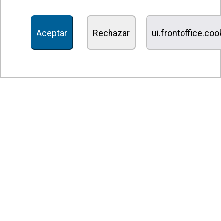
Unidades Tratamiento de Aire
Recuperadores de calor
Aceptar
Rechazar
ui.frontoffice.co
Unidades de desinfección y purificación de aire
Unidades de ventilación
Filtros y unidades de filtración
Aerotermos
Ventiladores axiales
Ventiladores radiales
Ventiladores centrífugos
Ventiladores en línea
Unidades de extracción
Ventiladores tangenciales
Ventiladores OEM