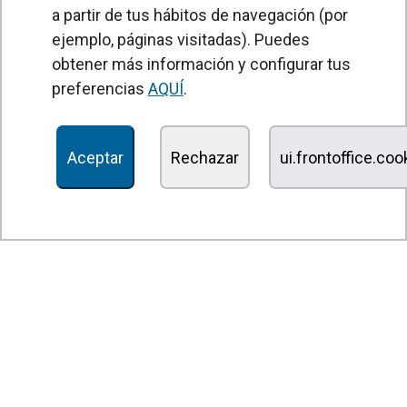
a partir de tus hábitos de navegación (por
Unidades Tratamiento de Aire
ejemplo, páginas visitadas). Puedes
Recuperadores de calor
obtener más información y configurar tus
preferencias
AQUÍ
.
Unidades de desinfección y purificación de aire
Unidades de ventilación
Aceptar
Rechazar
ui.frontoffice.co
Filtros y unidades de filtración
Aerotermos
Ventiladores axiales
Ventiladores radiales
Ventiladores centrífugos
Ventiladores en línea
Unidades de extracción
Ventiladores tangenciales