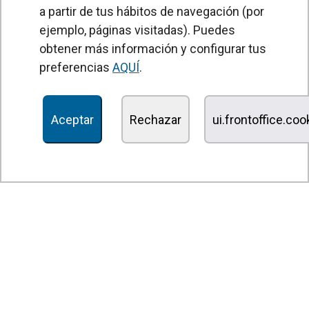
a partir de tus hábitos de navegación (por
Unidades Tratamiento de Aire
ejemplo, páginas visitadas). Puedes
Recuperadores de calor
obtener más información y configurar tus
preferencias
AQUÍ
.
Unidades de desinfección y purificación de aire
Unidades de ventilación
Aceptar
Rechazar
ui.frontoffice.co
Filtros y unidades de filtración
Aerotermos
Ventiladores axiales
Ventiladores radiales
Ventiladores centrífugos
Ventiladores en línea
Unidades de extracción
Ventiladores tangenciales