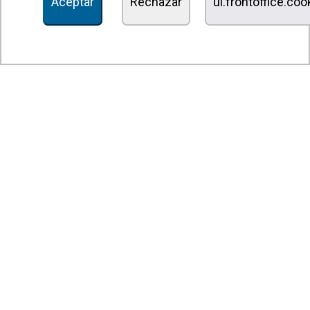
Aceptar
Rechazar
ui.frontoffice.co
Unidades de desinfección y purificación de aire
Unidades de ventilación
Filtros y unidades de filtración
Aerotermos
Ventiladores axiales
Ventiladores radiales
Ventiladores centrífugos
Ventiladores en línea
Unidades de extracción
Ventiladores tangenciales
Ventiladores OEM
Compuertas y persianas