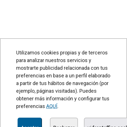
Utilizamos cookies propias y de terceros
para analizar nuestros servicios y
mostrarte publicidad relacionada con tus
preferencias en base a un perfil elaborado
a partir de tus hábitos de navegación (por
PRODUCTOS
ejemplo, páginas visitadas). Puedes
obtener más información y configurar tus
Cortinas de aire
preferencias
AQUÍ
.
Unidades Tratamiento de Aire
Recuperadores de calor