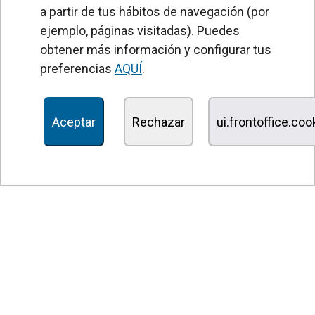
a partir de tus hábitos de navegación (por
PRODUCTOS
ejemplo, páginas visitadas). Puedes
obtener más información y configurar tus
Cortinas de aire
preferencias
AQUÍ
.
Unidades Tratamiento de Aire
Recuperadores de calor
Aceptar
Rechazar
ui.frontoffice.co
Unidades de desinfección y purificación de aire
Unidades de ventilación
Filtros y unidades de filtración
Aerotermos
Ventiladores axiales
Ventiladores radiales
Ventiladores centrífugos
Ventiladores en línea