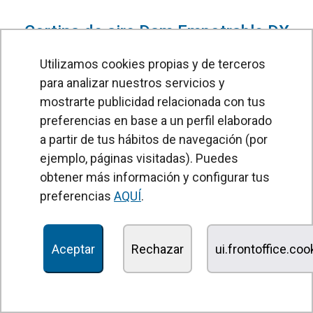
Cortina de aire Dam Empotrable DX
para Bomba de Calor HITACHI
Utilizamos cookies propias y de terceros
Cortina de aire Dam DX emp para bomba calor
para analizar nuestros servicios y
HITACHI
mostrarte publicidad relacionada con tus
preferencias en base a un perfil elaborado
a partir de tus hábitos de navegación (por
ejemplo, páginas visitadas). Puedes
obtener más información y configurar tus
preferencias
AQUÍ
.
Aceptar
Rechazar
ui.frontoffice.co
Cortina de aire Invisair DX para
Bomba de Calor HITACHI