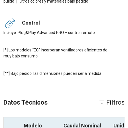
|
pulido
Otros colores y materiales bajo pedido
Control
Incluye: Plug&Play Advanced PRO + control remoto
[*] Los modelos “EC” incorporan ventiladores eficientes de
muy bajo consumo.
[**] Bajo pedido, las dimensiones pueden ser a medida.
Datos Técnicos
Filtros
Modelo
Caudal Nominal
Unida