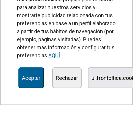
para analizar nuestros servicios y
mostrarte publicidad relacionada con tus
preferencias en base a un perfil elaborado
a partir de tus hábitos de navegación (por
PRODUCTOS
ejemplo, páginas visitadas). Puedes
obtener más información y configurar tus
Cortinas de aire
preferencias
AQUÍ
.
Unidades Tratamiento de Aire
Recuperadores de calor
Aceptar
Rechazar
ui.frontoffice.co
Unidades de desinfección y purificación de aire
Unidades de ventilación
Filtros y unidades de filtración
Aerotermos
Ventiladores axiales