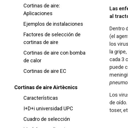
Cortinas de aire:
Las enf
Aplicaciones
al tract
Ejemplos de instalaciones
Dentro d
Factores de selección de
(el agen
cortinas de aire
los viru
la gripe
Cortinas de aire con bomba
cada 3 
de calor
puede ca
Cortinas de aire EC
meningit
pneumo
Cortinas de aire Airtècnics
Los viru
Características
de oído.
I+D+i universidad UPC
toser, e
Cuadro de selección