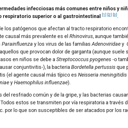
ermedades infecciosas más comunes entre niños y niñ
[1]
[2]
[3]
o respiratorio superior o al gastrointestinal
.
e los patógenos que afectan al tracto respiratorio encon
te causal más prevalente es el
Rhinovirus
, aunque tambi
s
Parainfluenza
y los virus de las familias
Adenoviridae
y
, aquellos que provocan dolor de garganta (aunque suele se
casos en niños se debe a
Streptococcus pyogenes
-o tam
usar conjuntivitis-), la bacteria
Bordetella pertussis
que p
is (el agente causal más típico es
Neisseria meningitidis
niae
y
Haemophilus influenzae
).
s del resfriado común y de la gripe, y las bacterias cau
 Todos estos se transmiten por vía respiratoria a través de
tc. por lo que son susceptibles de ser atacados por los ra