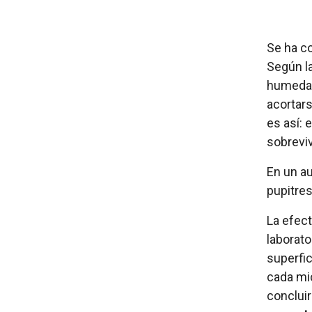
Se ha c
Según l
humedad 
acortar
es así: 
sobreviv
En un au
pupitres
La efect
laborato
superfic
cada mi
conclui