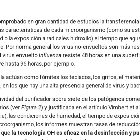
omprobado en gran cantidad de estudios la transferenci
as características de cada microorganismo (como su estr
o la exposición a radicales hidroxilo) el tiempo que agu
se. Por norma general los virus no-envueltos son más re
el virus envuelto
Influenza
resiste 48 horas en una superfi
e hasta 96 horas, por ejemplo.
la actúan como fómites los teclados, los grifos, el materi
, en los que hay una alta presencia general de virus y bac
ividad del purificador sobre siete de los patógenos come
rios (ver
Figura 2
) y justificada en el artículo Vimbert et al
ie), las condiciones de humedad, el tiempo de exposición 
croorganismo, los informes muestran tasas de reducción 
r que
la tecnologia OH es eficaz en la desinfección y p