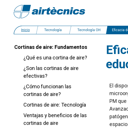
Inicio
Tecnología
Tecnología OH
Eficacia de la tecnología OH en ce
Efic
Cortinas de aire: Fundamentos
¿Qué es una cortina de aire?
edu
¿Son las cortinas de aire
efectivas?
El dispo
¿Cómo funcionan las
microorg
cortinas de aire?
PM que 
Cortinas de aire: Tecnología
Avanzada
Ventajas y beneficios de las
patógeno
cortinas de aire
espacio