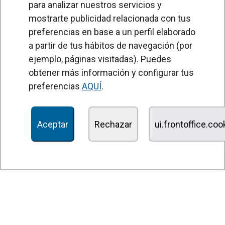
para analizar nuestros servicios y
mostrarte publicidad relacionada con tus
preferencias en base a un perfil elaborado
a partir de tus hábitos de navegación (por
PRODUCTOS
ejemplo, páginas visitadas). Puedes
obtener más información y configurar tus
Cortinas de aire
preferencias
AQUÍ
.
Unidades Tratamiento de Aire
Recuperadores de calor
Aceptar
Rechazar
ui.frontoffice.co
Unidades de desinfección y purificación de aire
Unidades de ventilación
Filtros y unidades de filtración
Aerotermos
Ventiladores axiales
Ventiladores radiales