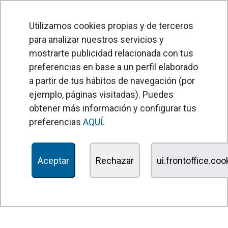
Utilizamos cookies propias y de terceros
para analizar nuestros servicios y
mostrarte publicidad relacionada con tus
preferencias en base a un perfil elaborado
a partir de tus hábitos de navegación (por
PRODUCTOS
ejemplo, páginas visitadas). Puedes
obtener más información y configurar tus
Cortinas de aire
preferencias
AQUÍ
.
Unidades Tratamiento de Aire
Recuperadores de calor
Aceptar
Rechazar
ui.frontoffice.co
Unidades de desinfección y purificación de aire
Unidades de ventilación
Filtros y unidades de filtración
Aerotermos