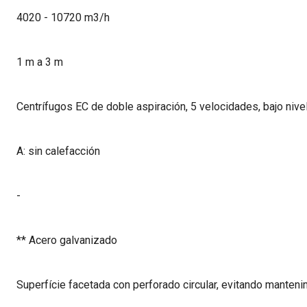
4020 - 10720 m3/h
1 m a 3 m
Centrífugos EC de doble aspiración, 5 velocidades, bajo niv
A: sin calefacción
-
** Acero galvanizado
Superfície facetada con perforado circular, evitando manteni