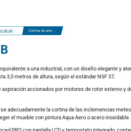
ire antinsectos
Cortina de aire Fly KBB
BB
equivalente a una industrial, con un diseño elegante y 
sta 3,5 metros de altura, según el estándar NSF 37.
aspiración accionados por motores de rotor externo y de 
gerse adecuadamente la cortina de las inclemencias mete
eger el mueble con pintura Aqua Aero o acero inoxidable.
nced PRO con pantalla LCD y termostato integrado, conta