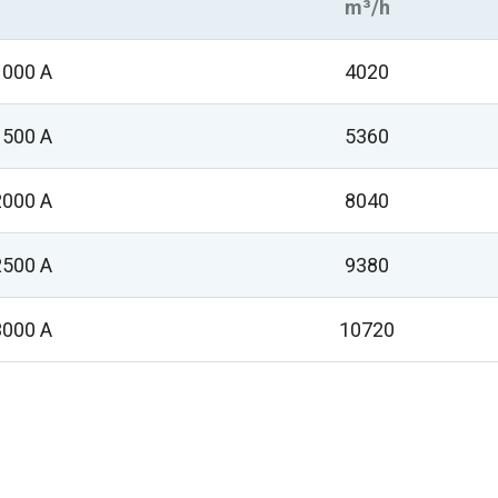
m³/h
1000 A
4020
1500 A
5360
2000 A
8040
2500 A
9380
3000 A
10720