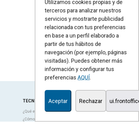
Utilizamos cookies propias y de
terceros para analizar nuestros
servicios y mostrarte publicidad
relacionada con tus preferencias
en base a un perfil elaborado a
partir de tus hábitos de
navegación (por ejemplo, páginas
visitadas). Puedes obtener más
información y configurar tus
preferencias
AQUÍ
.
Aceptar
Rechazar
ui.frontoffi
TECNOLOGÍA
¿Qué es una cortina de aire?
¿Cómo funcionan las cortinas de aire?
Ventajas y beneficios de las cortinas de aire
Cortinas de aire con bomba de calor