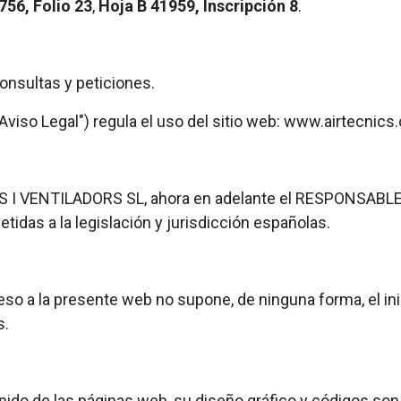
756, Folio 23
,
Hoja B 41959, Inscripción 8
.
onsultas y peticiones.
 "Aviso Legal") regula el uso del sitio web: www.airtecnic
S I VENTILADORS SL, ahora en adelante el RESPONSABLE, 
idas a la legislación y jurisdicción españolas.
eso a la presente web no supone, de ninguna forma, el ini
s.
ido de las páginas web, su diseño gráfico y códigos son 