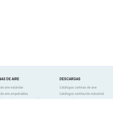
AS DE AIRE
DESCARGAS
 de aire estándar
Catálogos cortinas de aire
 de aire empotrables
Catálogos ventilación industrial
 de aire decorativas, a medida y
Cortinas de aire BIM
Tarifa de precios cortinas de aire
izables
Documentación técnica