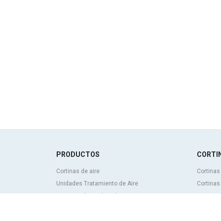
PRODUCTOS
CORTIN
Cortinas de aire
Cortinas
Unidades Tratamiento de Aire
Cortinas
Recuperadores de calor
Cortinas
Unidades de desinfección y purificación de
personal