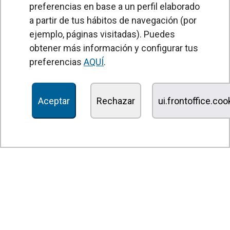
preferencias en base a un perfil elaborado
a partir de tus hábitos de navegación (por
PRODUCTOS
ejemplo, páginas visitadas). Puedes
obtener más información y configurar tus
Cortinas de aire
preferencias
AQUÍ
.
Unidades Tratamiento de Aire
Recuperadores de calor
Aceptar
Rechazar
ui.frontoffice.co
Unidades de desinfección y purificación de aire
Unidades de ventilación
Filtros y unidades de filtración
Aerotermos
Ventiladores axiales
Ventiladores radiales
Ventiladores centrífugos