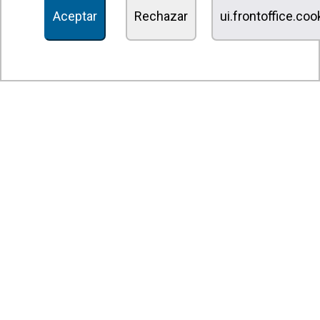
Aceptar
Rechazar
ui.frontoffice.co
Unidades de desinfección y purificación de aire
Unidades de ventilación
Filtros y unidades de filtración
Aerotermos
Ventiladores axiales
Ventiladores radiales
Ventiladores centrífugos
Ventiladores en línea
Unidades de extracción
Ventiladores tangenciales
Ventiladores OEM
Compuertas y persianas