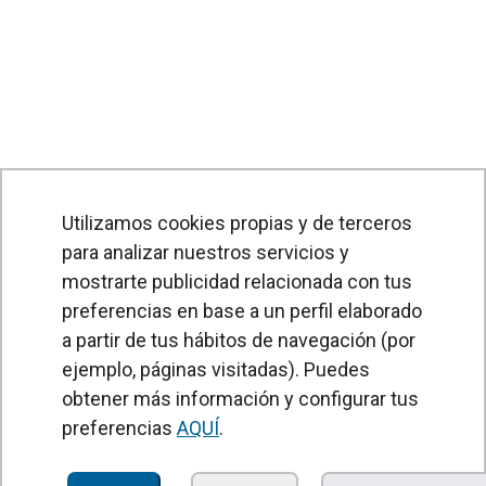
Utilizamos cookies propias y de terceros
para analizar nuestros servicios y
mostrarte publicidad relacionada con tus
preferencias en base a un perfil elaborado
a partir de tus hábitos de navegación (por
PRODUCTOS
ejemplo, páginas visitadas). Puedes
obtener más información y configurar tus
Cortinas de aire
preferencias
AQUÍ
.
Unidades Tratamiento de Aire
Recuperadores de calor