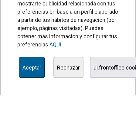
mostrarte publicidad relacionada con tus
preferencias en base a un perfil elaborado
a partir de tus hábitos de navegación (por
PRODUCTOS
ejemplo, páginas visitadas). Puedes
obtener más información y configurar tus
Cortinas de aire
preferencias
AQUÍ
.
Unidades Tratamiento de Aire
Recuperadores de calor
Aceptar
Rechazar
ui.frontoffice.co
Unidades de desinfección y purificación de aire
Unidades de ventilación
Filtros y unidades de filtración
Aerotermos
Ventiladores axiales
Ventiladores radiales