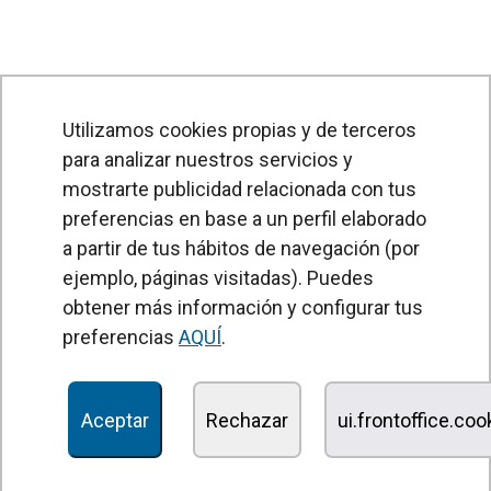
Utilizamos cookies propias y de terceros
para analizar nuestros servicios y
mostrarte publicidad relacionada con tus
preferencias en base a un perfil elaborado
a partir de tus hábitos de navegación (por
PRODUCTOS
ejemplo, páginas visitadas). Puedes
obtener más información y configurar tus
Cortinas de aire
preferencias
AQUÍ
.
Unidades Tratamiento de Aire
Recuperadores de calor
Aceptar
Rechazar
ui.frontoffice.co
Unidades de desinfección y purificación de aire
Unidades de ventilación