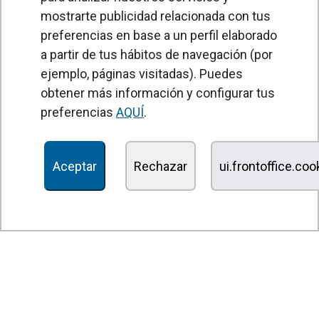
mostrarte publicidad relacionada con tus
preferencias en base a un perfil elaborado
a partir de tus hábitos de navegación (por
PRODUCTOS
ejemplo, páginas visitadas). Puedes
obtener más información y configurar tus
Cortinas de aire
preferencias
AQUÍ
.
Unidades Tratamiento de Aire
Recuperadores de calor
Aceptar
Rechazar
ui.frontoffice.co
Unidades de desinfección y purificación de aire
Unidades de ventilación
Filtros y unidades de filtración
Aerotermos
Ventiladores axiales
Ventiladores radiales