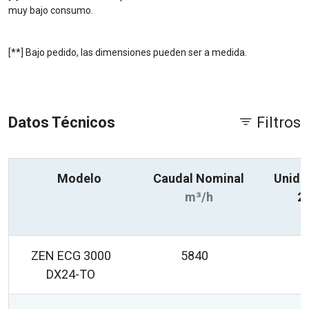
muy bajo consumo.
[**] Bajo pedido, las dimensiones pueden ser a medida.
Datos Técnicos
Filtros
Modelo
Caudal Nominal
Unida
m³/h
2
ZEN ECG 3000
5840
DX24-TO