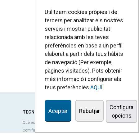
Utilitzem cookies pròpies i de
tercers per analitzar els nostres
serveis i mostrar publicitat
relacionada amb les teves
preferències en base a un perfil
elaborat a partir dels teus hàbits
de navegació (Per exemple,
pàgines visitades). Pots obtenir
més informació i configurar els
teus preferències
AQUÍ
.
Configura
Aceptar
Rebutjar
TECNOLOGIA
opcions
Què és una cortina d'aire?
Com funcionen les cortines d'aire?
Avantatges i beneficis de les cortines d'aire