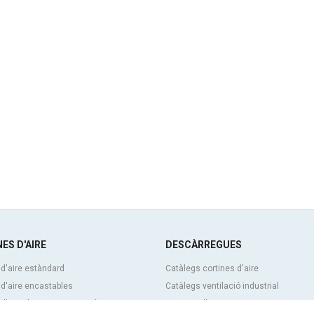
ES D'AIRE
DESCÀRREGUES
 d'aire estàndard
Catàlegs cortines d'aire
 d'aire encastables
Catàlegs ventilació industrial
d'aire decoratives, a mida i
Cortines d'aire BIM