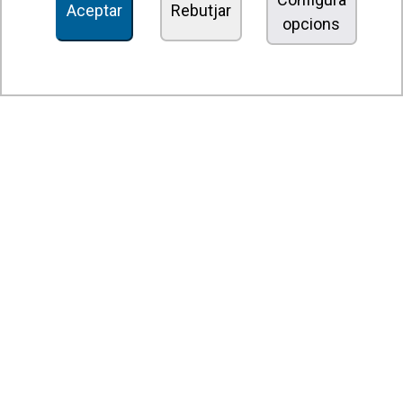
Aceptar
Rebutjar
opcions
Unitats dedesinfecció i purificació de l'aire
Unitats de ventilació
Filtres i unitats de filtració
Aeroterms
Ventiladors axials
Ventiladors radials
Ventiladors centrífugs
Ventiladors en línia
Unitats d'extracció
Ventiladors tangencials
Ventiladors OEM
Comportes i persianes