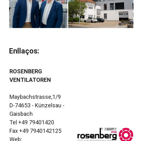
Enllaços:
ROSENBERG
VENTILATOREN
Maybachstrasse,1/9
D-74653 - Künzelsau -
Gaisbach
Tel +49 79401420
Fax +49 7940142125
Web: