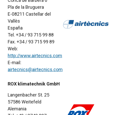
Conca de Barbera 6
Pla de la Bruguera
E-08211 Castellar del
Vallès
España
Tel. +34 / 93 715 99 88
Fax. +34 / 93 715 99 89
Web:
http://www.airtecnics.com
E-mail:
airtecnics@airtecnics.com
ROX klimatechnik GmbH
Langenbacher St. 25
57586 Weitefeld
Alemania