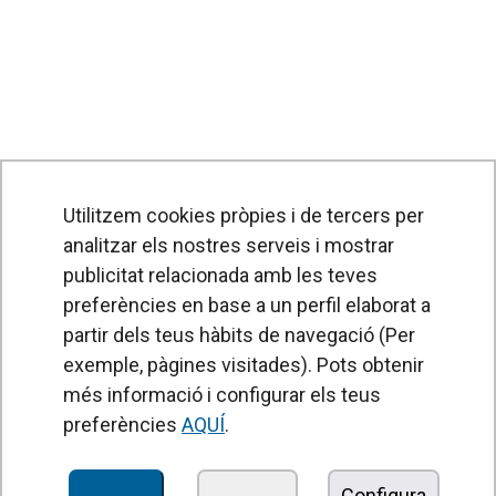
Utilitzem cookies pròpies i de tercers per
analitzar els nostres serveis i mostrar
publicitat relacionada amb les teves
preferències en base a un perfil elaborat a
partir dels teus hàbits de navegació (Per
exemple, pàgines visitades). Pots obtenir
PRODUCTES
més informació i configurar els teus
Cortines d'aire
preferències
AQUÍ
.
Unitats de Tractament d'Aire
Recuperadors de calor
Configura