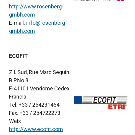
http://www.rosenberg-
gmbh.com
E-mail:
info@rosenberg-
gmbh.com
ECOFIT
Z.I. Sud, Rue Marc Seguin
B.P.No.8
F-41101 Vendome Cedex
Francia
Tel. +33 / 254231454
Fax. +33 / 254722273
Web:
http://www.ecofit.com