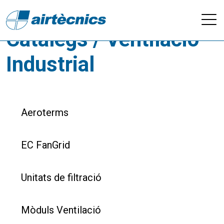
Descarregues -
Catàlegs / Ventilació
Industrial
Aeroterms
EC FanGrid
Unitats de filtració
Mòduls Ventilació