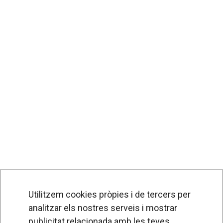
Utilitzem cookies pròpies i de tercers per
analitzar els nostres serveis i mostrar
PRODUCTES
publicitat relacionada amb les teves