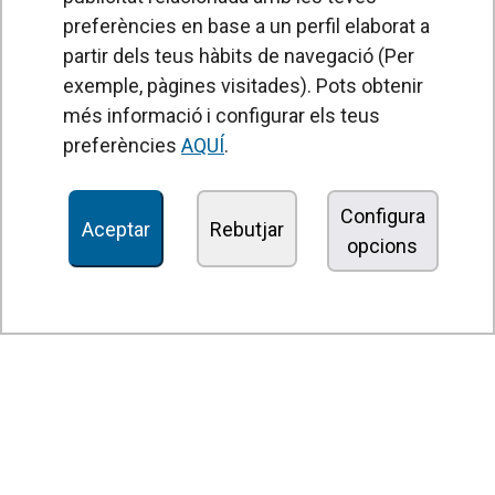
preferències en base a un perfil elaborat a
Cortines d'aire
partir dels teus hàbits de navegació (Per
Unitats de Tractament d'Aire
exemple, pàgines visitades). Pots obtenir
Recuperadors de calor
més informació i configurar els teus
preferències
AQUÍ
.
Unitats dedesinfecció i purificació de l'aire
Unitats de ventilació
Configura
Aceptar
Rebutjar
Filtres i unitats de filtració
opcions
Aeroterms
Ventiladors axials
Ventiladors radials
Ventiladors centrífugs
Ventiladors en línia
Unitats d'extracció