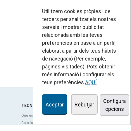
Utilitzem cookies pròpies i de
tercers per analitzar els nostres
serveis i mostrar publicitat
relacionada amb les teves
preferències en base a un perfil
elaborat a partir dels teus hàbits
de navegació (Per exemple,
pàgines visitades). Pots obtenir
més informació i configurar els
teus preferències
AQUÍ
.
Configura
Aceptar
Rebutjar
TECNOLOGIA
opcions
Què és una cortina d'aire?
Com funcionen les cortines d'aire?
Avantatges i beneficis de les cortines d'aire