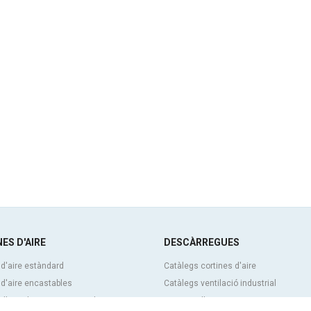
ES D'AIRE
DESCÀRREGUES
 d'aire estàndard
Catàlegs cortines d'aire
 d'aire encastables
Catàlegs ventilació industrial
d'aire decoratives, a mida i
Cortines d'aire BIM