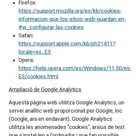
Firefox:
https://support.mozilla.org/es/kb/cookies-
informacion-que-los-sitios-web-guardan-en-
#w_configurar-las-cookies
Safari:
https://support.apple.com/kb/ph21411?
locale=es_ES
Opera:
https://help.opera.com/es/Windows/11.50/es-
ES/cookies.html
Ampliació de Google Analytics
Aquesta pàgina web utilitza Google Analytics, un
servei analític web proporcionat per Google, Inc
(Google, ara en endavant). Google Analytics
utilitza les anomenades "cookies", arxius de text
que s'instal·len a l'ordinador i que fan possible