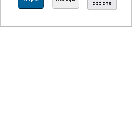
opcions
Unitats dedesinfecció i purificació de l'aire
Unitats de ventilació
Filtres i unitats de filtració
Aeroterms
Ventiladors axials
Ventiladors radials
Ventiladors centrífugs
Ventiladors en línia
Unitats d'extracció
Ventiladors tangencials
Ventiladors OEM
Comportes i persianes