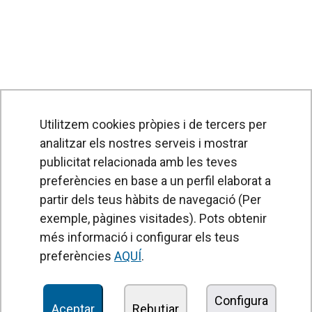
Utilitzem cookies pròpies i de tercers per
analitzar els nostres serveis i mostrar
publicitat relacionada amb les teves
preferències en base a un perfil elaborat a
partir dels teus hàbits de navegació (Per
exemple, pàgines visitades). Pots obtenir
PRODUCTES
més informació i configurar els teus
Cortines d'aire
preferències
AQUÍ
.
Unitats de Tractament d'Aire
Recuperadors de calor
Configura
Aceptar
Rebutjar