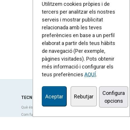
Utilitzem cookies pròpies i de
tercers per analitzar els nostres
serveis i mostrar publicitat
relacionada amb les teves
preferències en base a un perfil
elaborat a partir dels teus hàbits
de navegació (Per exemple,
pàgines visitades). Pots obtenir
més informació i configurar els
teus preferències
AQUÍ
.
Configura
Aceptar
Rebutjar
TECNOLOGIA
opcions
Què és una cortina d'aire?
Com funcionen les cortines d'aire?
Avantatges i beneficis de les cortines d'aire
Cortines d'aire amb bomba de calor