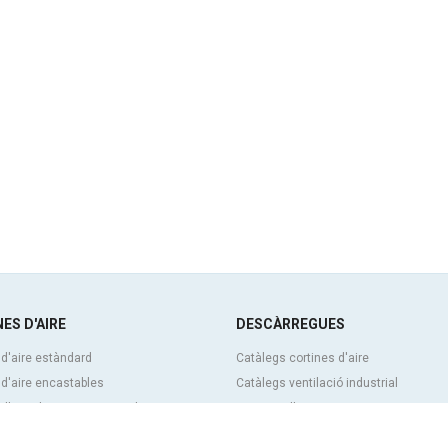
ES D'AIRE
DESCÀRREGUES
 d'aire estàndard
Catàlegs cortines d'aire
 d'aire encastables
Catàlegs ventilació industrial
d'aire decoratives, a mida i
Cortines d'aire BIM
Tarifa de preus cortines d'aire
itzables