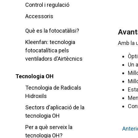
Control i regulació
Accessoris
Què es la fotocatàlisi?
Avant
Kleenfan: tecnologia
Amb la u
fotocatalítica pels
Òpti
ventiladors d'Airtècnics
Un a
Mill
Tecnologia OH
Mill
Tecnologia de Radicals
Esta
Hidroxils
Men
Cont
Sectors d'aplicació de la
tecnologia OH
Per a què serveix la
Anteri
tecnologia OH?