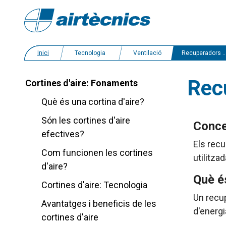
Inici
Tecnologia
Ventilació
Recuperadors de calor: Generalitats
Recu
Cortines d'aire: Fonaments
Què és una cortina d'aire?
Són les cortines d'aire
Conce
efectives?
Els recu
Com funcionen les cortines
utilitza
d'aire?
Què é
Cortines d'aire: Tecnologia
Un recup
Avantatges i beneficis de les
d'energia
cortines d'aire