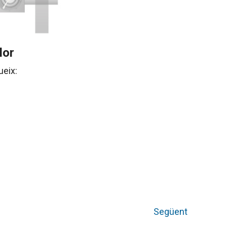
lor
ueix:
Següent