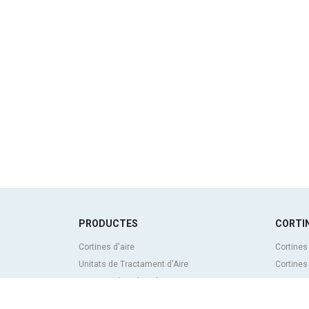
PRODUCTES
CORTIN
Cortines d'aire
Cortines
Unitats de Tractament d'Aire
Cortines
Recuperadors de calor
Cortines 
Unitats dedesinfecció i purificació de l'aire
personal