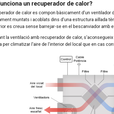
unciona un recuperador de calor?
erador de calor es compon bàsicament d'un ventilador d'i
ment muntats i acoblats dins d'una estructura aïllada tèrm
erior es creua sense barrejar-se en el bescanviador amb el c
nt la ventilació amb recuperador de calor, s'aconsegueix 
a per climatizar l'aire de l'interior del local que en cas con