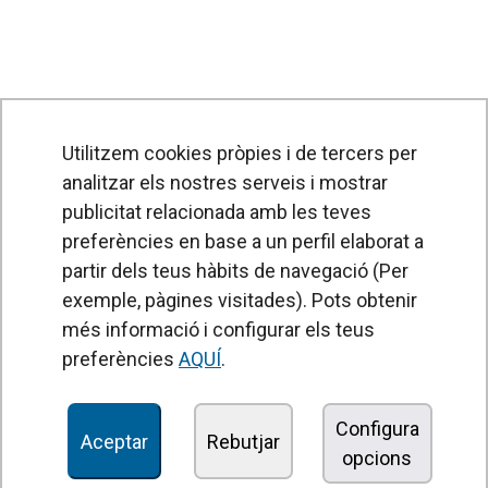
Utilitzem cookies pròpies i de tercers per
analitzar els nostres serveis i mostrar
PRODUCTES
publicitat relacionada amb les teves
preferències en base a un perfil elaborat a
Cortines d'aire
partir dels teus hàbits de navegació (Per
Unitats de Tractament d'Aire
exemple, pàgines visitades). Pots obtenir
Recuperadors de calor
més informació i configurar els teus
preferències
AQUÍ
.
Unitats dedesinfecció i purificació de l'aire
Unitats de ventilació
Configura
Aceptar
Rebutjar
Filtres i unitats de filtració
opcions
Aeroterms