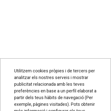
Utilitzem cookies pròpies i de tercers per
Utilitzem cookies pròpies i de tercers per
PRODUCTES
analitzar els nostres serveis i mostrar
analitzar els nostres serveis i mostrar
publicitat relacionada amb les teves
publicitat relacionada amb les teves
Cortines d'aire
preferències en base a un perfil elaborat a
preferències en base a un perfil elaborat a
Unitats de Tractament d'Aire
partir dels teus hàbits de navegació (Per
partir dels teus hàbits de navegació (Per
Recuperadors de calor
exemple, pàgines visitades). Pots obtenir més
exemple, pàgines visitades). Pots obtenir
informació i configurar els teus preferències
més informació i configurar els teus