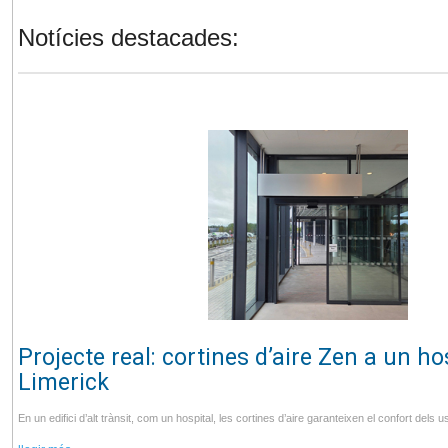
Notícies destacades:
Projecte real: cortines d’aire Zen a un ho
Limerick
En un edifici d’alt trànsit, com un hospital, les cortines d’aire garanteixen el confort dels us