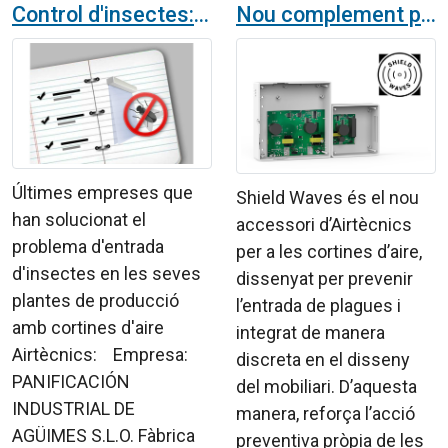
Control d'insectes: casos reals
Nou complement per a cortines d'aire Shield Waves amb tecnologia Clean Tone per a prevenció de plagues
Últimes empreses que
Shield Waves és el nou
han solucionat el
accessori d’Airtècnics
problema d'entrada
per a les cortines d’aire,
d'insectes en les seves
dissenyat per prevenir
plantes de producció
l’entrada de plagues i
amb cortines d'aire
integrat de manera
Airtècnics: Empresa:
discreta en el disseny
PANIFICACIÓN
del mobiliari. D’aquesta
INDUSTRIAL DE
manera, reforça l’acció
AGÜIMES S.L.O. Fàbrica
preventiva pròpia de les