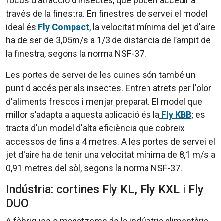
focus d'atracció d'insectes, que poden accedir a
través de la finestra. En finestres de servei el model
ideal és
Fly Compact
, la velocitat mínima del jet d'aire
ha de ser de 3,05m/s a 1/3 de distància de l’ampit de
la finestra, segons la norma NSF-37.
Les portes de servei de les cuines són també un
punt d accés per als insectes. Entren atrets per l'olor
d'aliments frescos i menjar preparat. El model que
millor s'adapta a aquesta aplicació és la
Fly KBB
; es
tracta d'un model d'alta eficiència que cobreix
accessos de fins a 4 metres. A les portes de servei el
jet d'aire ha de tenir una velocitat mínima de 8,1 m/s a
0,91 metres del sòl, segons la norma NSF-37.
Indústria: cortines Fly KL, Fly KXL i Fly
DUO
A fàbriques o magatzems de la indústria alimentària