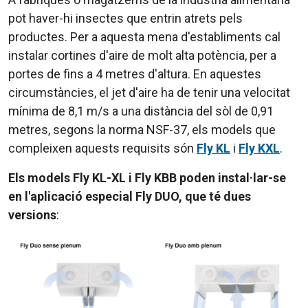
pot haver-hi insectes que entrin atrets pels
productes. Per a aquesta mena d'establiments cal
instalar cortines d'aire de molt alta potència, per a
portes de fins a 4 metres d'altura. En aquestes
circumstàncies, el jet d'aire ha de tenir una velocitat
mínima de 8,1 m/s a una distància del sòl de 0,91
metres, segons la norma NSF-37, els models que
compleixen aquests requisits són
Fly KL
i
Fly KXL
.
Els models Fly KL-XL i Fly KBB poden instal·lar-se
en l'aplicació especial Fly DUO, que té dues
versions
: