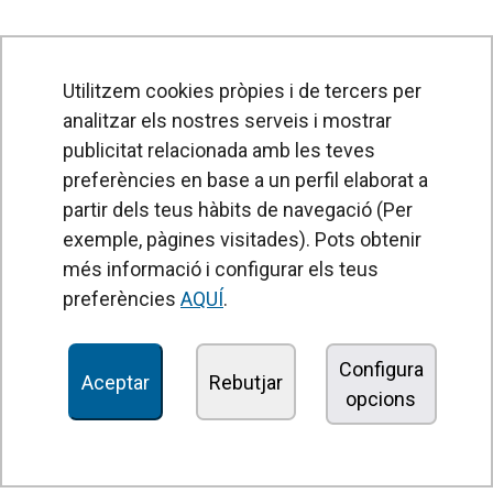
Utilitzem cookies pròpies i de tercers per
analitzar els nostres serveis i mostrar
publicitat relacionada amb les teves
preferències en base a un perfil elaborat a
partir dels teus hàbits de navegació (Per
exemple, pàgines visitades). Pots obtenir
PRODUCTES
més informació i configurar els teus
Cortines d'aire
preferències
AQUÍ
.
Unitats de Tractament d'Aire
Recuperadors de calor
Configura
Aceptar
Rebutjar
opcions
Unitats dedesinfecció i purificació de l'aire
Unitats de ventilació
Filtres i unitats de filtració