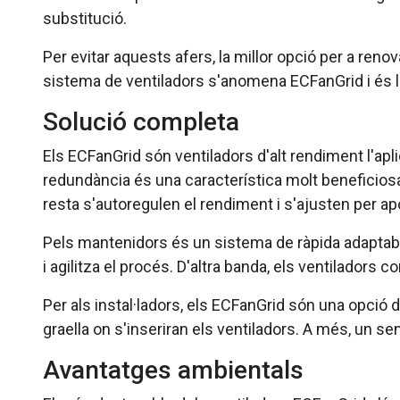
substitució.
Per evitar aquests afers, la millor opció per a reno
sistema de ventiladors s'anomena ECFanGrid i és l
Solució completa
Els ECFanGrid són ventiladors d'alt rendiment l'apl
redundància és una característica molt beneficiosa p
resta s'autoregulen el rendiment i s'ajusten per apor
Pels mantenidors és un sistema de ràpida adaptabilita
i agilitza el procés. D'altra banda, els ventiladors 
Per als instal·ladors, els ECFanGrid són una opció d
graella on s'inseriran els ventiladors. A més, un sen
Avantatges ambientals