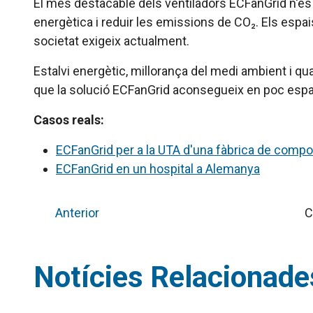
El més destacable dels ventiladors ECFanGrid n'és l'a
energètica i reduir les emissions de CO₂. Els espai
societat exigeix actualment.
Estalvi energètic, millorança del medi ambient i qua
que la solució ECFanGrid aconsegueix en poc espa
Casos reals:
ECFanGrid per a la UTA d'una fàbrica de comp
ECFanGrid en un hospital a Alemanya
Anterior
C
Notícies Relacionade