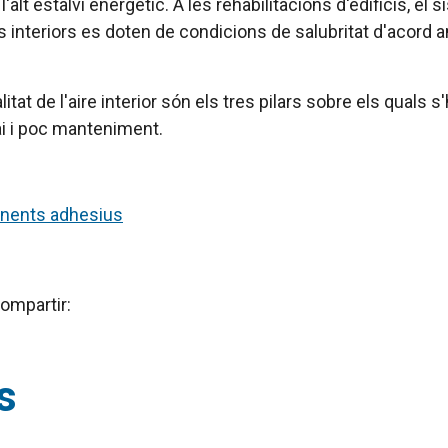
lt estalvi energètic. A les rehabilitacions d'edificis, el 
s interiors es doten de condicions de salubritat d'acord a
litat de l'aire interior són els tres pilars sobre els qual
i i poc manteniment.
onents adhesius
ompartir:
s