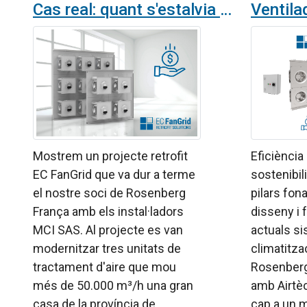
Cas real: quant s'estalvia en dos anys amb un EC FanGrid?
Mostrem un projecte retrofit
Eficiència
EC FanGrid que va dur a terme
sostenibil
el nostre soci de Rosenberg
pilars fon
França amb els instal·ladors
disseny i
MCI SAS. Al projecte es van
actuals s
modernitzar tres unitats de
climatitza
tractament d'aire que mou
Rosenberg 
més de 50.000 m³/h una gran
amb Airtè
casa de la província de
cap a un 