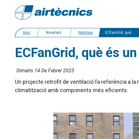
Inici
Novetats
Notícies
ECFanGrid, què és un projecte retrofit?
ECFanGrid, què és un 
Dimarts 14 De Febrer 2023
Un projecte retrofit de ventilació fa referència a 
climatització amb components més eficients.