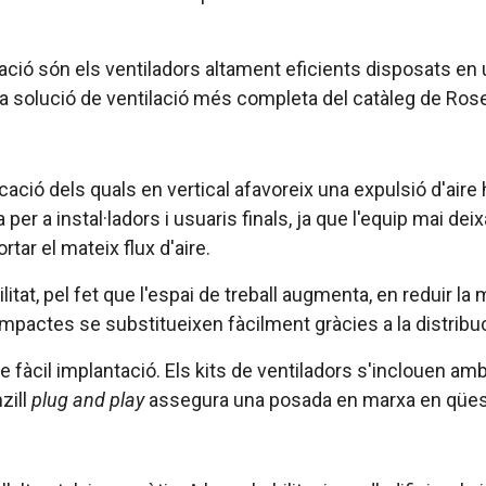
vació són els ventiladors altament eficients disposats en u
a solució de ventilació més completa del catàleg de Rose
icació dels quals en vertical afavoreix una expulsió d'ai
er a instal·ladors i usuaris finals, ja que l'equip mai dei
tar el mateix flux d'aire.
t, pel fet que l'espai de treball augmenta, en reduir la mi
compactes se substitueixen fàcilment gràcies a la distribuci
e fàcil implantació. Els kits de ventiladors s'inclouen amb
zill
plug and play
assegura una posada en marxa en qües