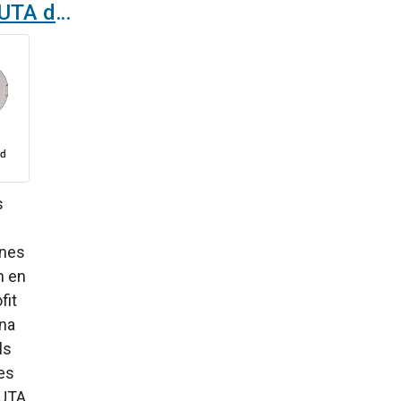
EC FanGrid per a la UTA d'una fàbrica de components adhesius
s
ines
n en
fit
na
ls
les
 UTA.