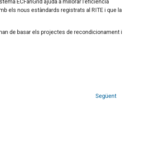
sistema ECFanGrid ajuda a millorar l'eficiència
mb els nous estàndards registrats al RITE i que la
s s'han de basar els projectes de recondicionament i
Següent