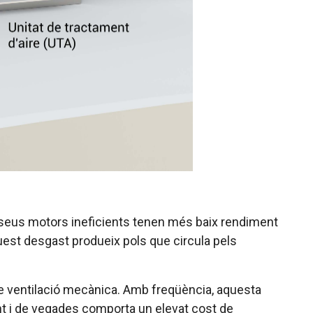
s seus motors ineficients tenen més baix rendiment
est desgast produeix pols que circula pels
ense ventilació mecànica. Amb freqüència, aquesta
nt i de vegades comporta un elevat cost de