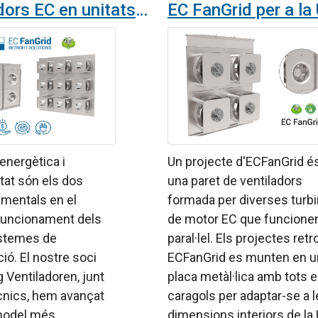
Ventiladors EC en unitats de tractament d'aire: EC FanGrid
 energètica i
Un projecte d'ECFanGrid é
itat són els dos
una paret de ventiladors
amentals en el
formada per diverses turb
 funcionament dels
de motor EC que funcione
istemes de
paral·lel. Els projectes retro
ció. El nostre soci
ECFanGrid es munten en u
Ventiladoren, junt
placa metàl·lica amb tots e
cnics, hem avançat
caragols per adaptar-se a 
model més
dimensions interiors de la