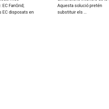
: EC FanGrid;
Aquesta solució pretén
s EC disposats en
substituir els ...