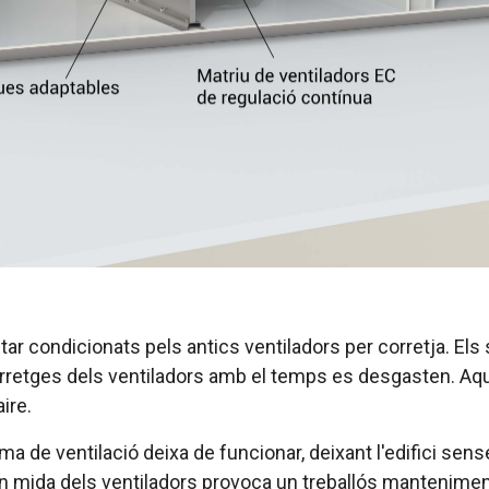
ar condicionats pels antics ventiladors per corretja. El
rretges dels ventiladors amb el temps es desgasten. Aqu
ire.
ema de ventilació deixa de funcionar, deixant l'edifici s
an mida dels ventiladors provoca un treballós mantenime