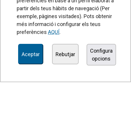
preferències en base a un perfil elaborat a
partir dels teus hàbits de navegació (Per
exemple, pàgines visitades). Pots obtenir
PRODUCTES
més informació i configurar els teus
Cortines d'aire
preferències
AQUÍ
.
Unitats de Tractament d'Aire
Recuperadors de calor
Configura
Aceptar
Rebutjar
opcions
Unitats dedesinfecció i purificació de l'aire
Unitats de ventilació
Filtres i unitats de filtració
Aeroterms
Ventiladors axials
Ventiladors radials
Ventiladors centrífugs