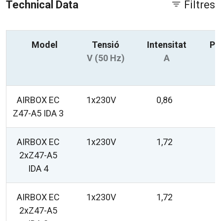
Technical Data
Filtres
Model
Tensió
Intensitat
Po
V (50 Hz)
A
AIRBOX EC
1x230V
0,86
Z47-A5 IDA 3
AIRBOX EC
1x230V
1,72
2xZ47-A5
IDA 4
AIRBOX EC
1x230V
1,72
2xZ47-A5