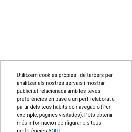
Utilitzem cookies pròpies i de tercers per
analitzar els nostres serveis i mostrar
publicitat relacionada amb les teves
preferències en base a un perfil elaborat a
partir dels teus hàbits de navegació (Per
exemple, pàgines visitades). Pots obtenir
PRODUCTES
més informació i configurar els teus
Cortines d'aire
preferències
AQUÍ
.