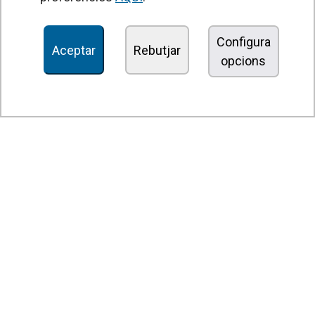
Unitats de Tractament d'Aire
Recuperadors de calor
Configura
Aceptar
Rebutjar
opcions
Unitats dedesinfecció i purificació de l'aire
Unitats de ventilació
Filtres i unitats de filtració
Aeroterms
Ventiladors axials
Ventiladors radials
Ventiladors centrífugs
Ventiladors en línia
Unitats d'extracció
Ventiladors tangencials