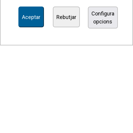
Recuperadors de calor
Configura
Aceptar
Rebutjar
opcions
Unitats dedesinfecció i purificació de l'aire
Unitats de ventilació
Filtres i unitats de filtració
Aeroterms
Ventiladors axials
Ventiladors radials
Ventiladors centrífugs
Ventiladors en línia
Unitats d'extracció
Ventiladors tangencials
Ventiladors OEM