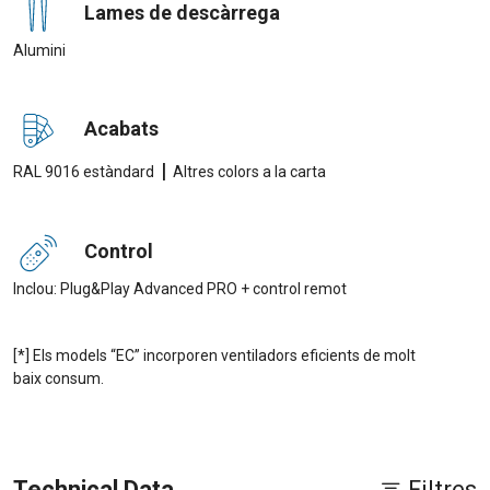
Lames de descàrrega
Alumini
Acabats
|
RAL 9016 estàndard
Altres colors a la carta
Control
Inclou: Plug&Play Advanced PRO + control remot
[*] Els models “EC” incorporen ventiladors eficients de molt
baix consum.
Technical Data
Filtres