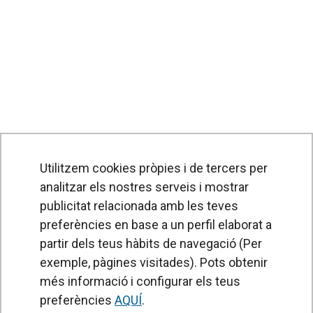
Utilitzem cookies pròpies i de tercers per
analitzar els nostres serveis i mostrar
publicitat relacionada amb les teves
preferències en base a un perfil elaborat a
partir dels teus hàbits de navegació (Per
exemple, pàgines visitades). Pots obtenir
PRODUCTES
més informació i configurar els teus
Cortines d'aire
preferències
AQUÍ
.
Unitats de Tractament d'Aire