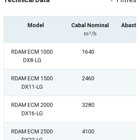
Model
Cabal Nominal
Abast 
m³/h
RDAM ECM 1000
1640
2
DX8-LG
RDAM ECM 1500
2460
2
DX11-LG
RDAM ECM 2000
3280
2
DX16-LG
RDAM ECM 2500
4100
2
DX22-LG