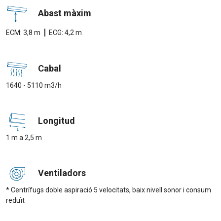
Abast màxim
|
ECM: 3,8 m
ECG: 4,2 m
Cabal
1640 - 5110 m3/h
Longitud
1 m a 2,5 m
Ventiladors
* Centrífugs doble aspiració 5 velocitats, baix nivell sonor i consum
reduït