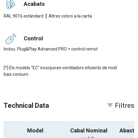
Acabats
|
RAL 9016 estàndard
Altres colors a la carta
Control
Inclou: Plug&Play Advanced PRO + control remot
[*] Els models “EC” incorporen ventiladors eficients de molt
baix consum.
Technical Data
Filtres
Model
Cabal Nominal
Abast 