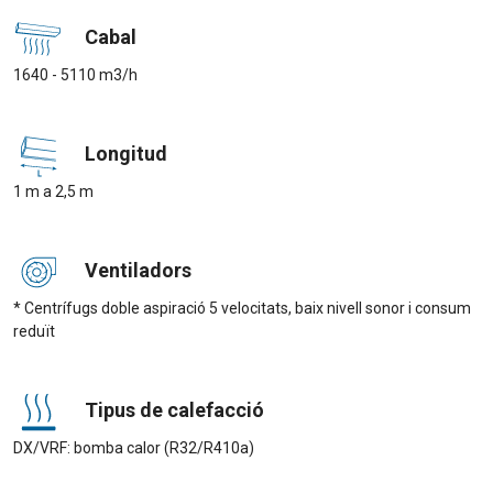
Cabal
1640 - 5110 m3/h
Longitud
1 m a 2,5 m
Ventiladors
* Centrífugs doble aspiració 5 velocitats, baix nivell sonor i consum
reduït
Tipus de calefacció
DX/VRF: bomba calor (R32/R410a)