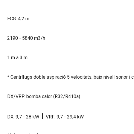
ECG: 4,2 m
2190 - 5840 m3/h
1 m a 3 m
* Centrífugs doble aspiració 5 velocitats, baix nivell sonor i
DX/VRF: bomba calor (R32/R410a)
|
DX: 9,7 - 28 kW
VRF: 9,7 - 29,4 kW