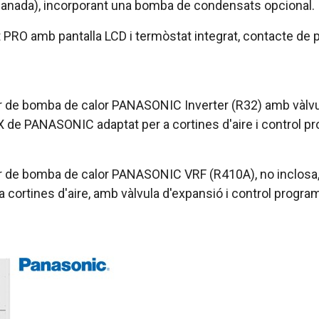
nada), incorporant una bomba de condensats opcional. Inc
at PRO amb pantalla LCD i termòstat integrat, contacte d
or de bomba de calor PANASONIC Inverter (R32) amb vàlvul
 DX de PANASONIC adaptat per a cortines d'aire i control p
or de bomba de calor PANASONIC VRF (R410A), no inclosa, 
 cortines d'aire, amb vàlvula d'expansió i control progra