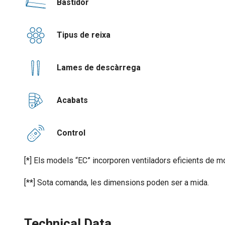
Bastidor
Tipus de reixa
Lames de descàrrega
Acabats
Control
[*] Els models “EC” incorporen ventiladors eficients de m
[**] Sota comanda, les dimensions poden ser a mida.
Technical Data