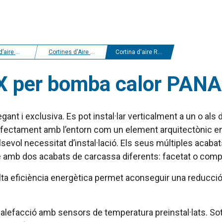
r i estalvi energètic
Cortines d'Aire Bomba de Calor Panasonic
Cortina d'aire Rund DX per bomba calor PANASONIC
 DX per bomba calor PA
egant i exclusiva. Es pot instal·lar verticalment a un o al
 perfectament amb l’entorn com un element arquitectònic
sevol necessitat d’instal·lació. Els seus múltiples acabat
le amb dos acabats de carcassa diferents: facetat o compl
ta eficiència energètica permet aconseguir una reducció 
calefacció amb sensors de temperatura preinstal·lats. So