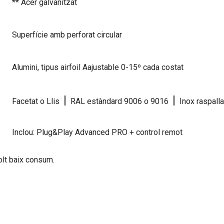
** Acer galvanitzat
Superfície amb perforat circular
Alumini, tipus airfoil Aajustable 0-15º cada costat
|
|
Facetat o Llis
RAL estàndard 9006 o 9016
Inox raspalla
Inclou: Plug&Play Advanced PRO + control remot
olt baix consum.