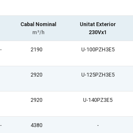
Cabal Nominal
Unitat Exterior
m³/h
230Vx1
-
2190
U-100PZH3E5
2920
U-125PZH3E5
2920
U-140PZ3E5
-
4380
-