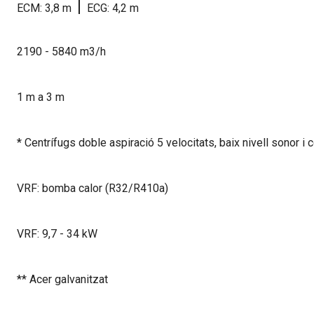
|
ECM: 3,8 m
ECG: 4,2 m
2190 - 5840 m3/h
1 m a 3 m
* Centrífugs doble aspiració 5 velocitats, baix nivell sonor i
VRF: bomba calor (R32/R410a)
VRF: 9,7 - 34 kW
** Acer galvanitzat