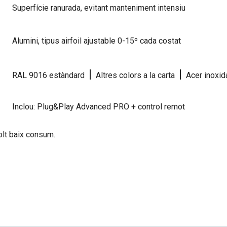
Superfície ranurada, evitant manteniment intensiu
Alumini, tipus airfoil ajustable 0-15º cada costat
|
|
RAL 9016 estàndard
Altres colors a la carta
Acer inoxid
Inclou: Plug&Play Advanced PRO + control remot
olt baix consum.