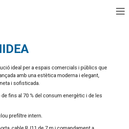
 MIDEA
lució ideal per a espais comercials i públics que
avançada amb una estètica moderna i elegant,
neta i sofisticada.
de fins al 70 % del consum energètic i de les
ou prefiltre intern.
e porta, cable RJ11 de 7 m i comandament a