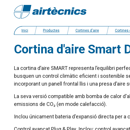
Inici
Productes
Cortines d'aire
Cortines d’aire amb bomba de calo
Cortina d'aire Smart
La cortina d’aire SMART representa l’equilibri perfe
busquen un control climàtic eficient i sostenible 
incorporant un panell frontal llis i una presa d’aire
La seva versió compatible amb bomba de calor d'al
emissions de CO₂ (en mode calefacció).
Inclou únicament bateria d'expansió directa per a c
Control avançat Plug & Play. Inclou: control avanç