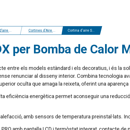
r i estalvi energètic
Cortines d'Aire Bomba de Calor Midea
Cortina d'aire Smart DX per Bomba de Calor MIDEA
 DX per Bomba de Calor
cte entre els models estàndard i els decoratius, i és la so
sense renunciar al disseny interior. Combina tecnologia 
 superior oculta que amaga la reixeta, oferint una aparença 
ta eficiència energètica permet aconseguir una reducció 
alefacció, amb sensors de temperatura preinstal·lats. Incl
at PRO amb pantalla LCD i termòstat integrat, contacte d