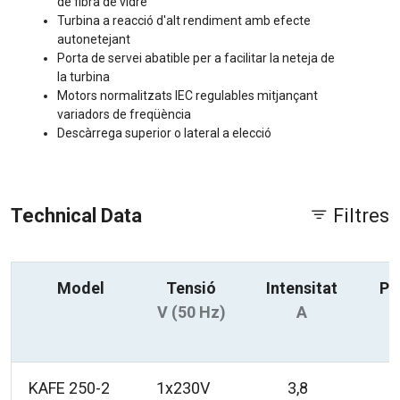
de fibra de vidre
Turbina a reacció d'alt rendiment amb efecte
autonetejant
Porta de servei abatible per a facilitar la neteja de
la turbina
Motors normalitzats IEC regulables mitjançant
variadors de freqüència
Descàrrega superior o lateral a elecció
Technical Data
Filtres
Model
Tensió
Intensitat
Po
V (50 Hz)
A
KAFE 250-2
1x230V
3,8