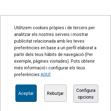
Utilitzem cookies pròpies i de tercers per
analitzar els nostres serveis i mostrar
publicitat relacionada amb les teves
preferències en base a un perfil elaborat a
partir dels teus hàbits de navegació (Per
exemple, pàgines visitades). Pots obtenir
PRODUCTES
més informació i configurar els teus
Cortines d'aire
preferències
AQUÍ
.
Unitats de Tractament d'Aire
Recuperadors de calor
Configura
Aceptar
Rebutjar
opcions
Unitats dedesinfecció i purificació de l'aire
Unitats de ventilació