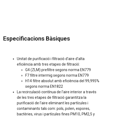
Especificacions Bàsiques
Unitat de purificació i filtració d'aire d'alta
eficiència amb tres etapes de filtració:
G4 (ZLM) prefiltre segons norma EN779
F7 filtre intermig segons norma EN779
H14 filtre absolut amb eficiència del 99,995%
segons norma EN1822
La recirculació contínua de l'aire interior a través
de les tres etapes de filtració garantitza la
purificació de l'aire eliminant les partícules i
contaminants tals com: pols, polen, espores,
bactèries, virus i partícules fines PM10, PM2,5 y