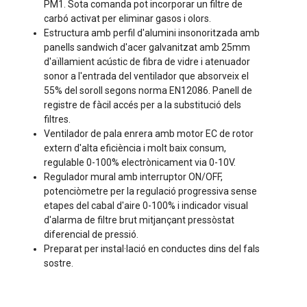
PM1. Sota comanda pot incorporar un filtre de
carbó activat per eliminar gasos i olors.
Estructura amb perfil d'alumini insonoritzada amb
panells sandwich d'acer galvanitzat amb 25mm
d'aïllamient acústic de fibra de vidre i atenuador
sonor a l'entrada del ventilador que absorveix el
55% del soroll segons norma EN12086. Panell de
registre de fàcil accés per a la substitució dels
filtres.
Ventilador de pala enrera amb motor EC de rotor
extern d'alta eficiència i molt baix consum,
regulable 0-100% electrònicament via 0-10V.
Regulador mural amb interruptor ON/OFF,
potenciòmetre per la regulació progressiva sense
etapes del cabal d'aire 0-100% i indicador visual
d'alarma de filtre brut mitjançant pressòstat
diferencial de pressió.
Preparat per instal·lació en conductes dins del fals
sostre.