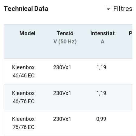
Technical Data
Filtres
Model
Tensió
Intensitat
Po
V (50 Hz)
A
Kleenbox
230Vx1
1,19
46/46 EC
Kleenbox
230Vx1
1,19
46/76 EC
Kleenbox
230Vx1
0,99
76/76 EC