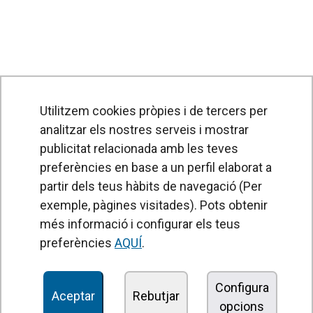
Utilitzem cookies pròpies i de tercers per
analitzar els nostres serveis i mostrar
publicitat relacionada amb les teves
preferències en base a un perfil elaborat a
partir dels teus hàbits de navegació (Per
exemple, pàgines visitades). Pots obtenir
PRODUCTES
més informació i configurar els teus
Cortines d'aire
preferències
AQUÍ
.
Unitats de Tractament d'Aire
Recuperadors de calor
Configura
Aceptar
Rebutjar
opcions
Unitats dedesinfecció i purificació de l'aire