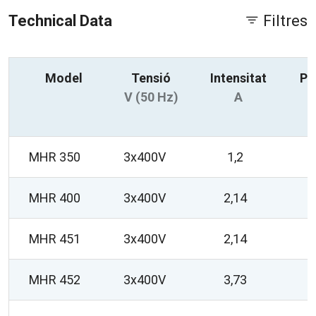
Technical Data
Filtres
Model
Tensió
Intensitat
Po
V (50 Hz)
A
MHR 350
3x400V
1,2
MHR 400
3x400V
2,14
MHR 451
3x400V
2,14
MHR 452
3x400V
3,73