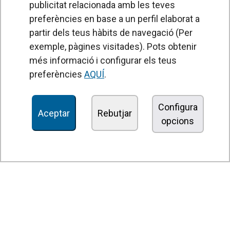
publicitat relacionada amb les teves
preferències en base a un perfil elaborat a
partir dels teus hàbits de navegació (Per
exemple, pàgines visitades). Pots obtenir
PRODUCTES
més informació i configurar els teus
Cortines d'aire
preferències
AQUÍ
.
Unitats de Tractament d'Aire
Recuperadors de calor
Configura
Aceptar
Rebutjar
opcions
Unitats dedesinfecció i purificació de l'aire
Unitats de ventilació
Filtres i unitats de filtració
Aeroterms
Ventiladors axials
Ventiladors radials