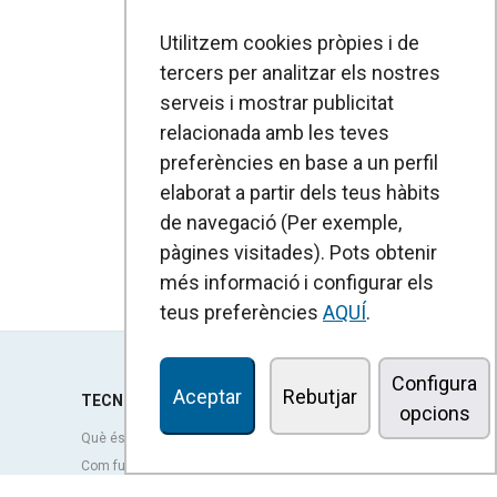
Utilitzem cookies pròpies i de
tercers per analitzar els nostres
serveis i mostrar publicitat
relacionada amb les teves
preferències en base a un perfil
elaborat a partir dels teus hàbits
de navegació (Per exemple,
pàgines visitades). Pots obtenir
més informació i configurar els
teus preferències
AQUÍ
.
Configura
Aceptar
Rebutjar
TECNOLOGIA
opcions
Què és una cortina d'aire?
Com funcionen les cortines d'aire?
Avantatges i beneficis de les cortines d'aire