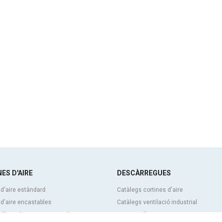
ES D'AIRE
DESCÀRREGUES
 d'aire estàndard
Catàlegs cortines d'aire
 d'aire encastables
Catàlegs ventilació industrial
d'aire decoratives, a mida i
Cortines d'aire BIM