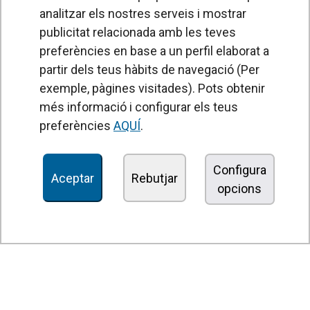
analitzar els nostres serveis i mostrar
publicitat relacionada amb les teves
preferències en base a un perfil elaborat a
partir dels teus hàbits de navegació (Per
exemple, pàgines visitades). Pots obtenir
PRODUCTES
més informació i configurar els teus
Cortines d'aire
preferències
AQUÍ
.
Unitats de Tractament d'Aire
Recuperadors de calor
Configura
Aceptar
Rebutjar
opcions
Unitats dedesinfecció i purificació de l'aire
Unitats de ventilació
Filtres i unitats de filtració
Aeroterms
Ventiladors axials