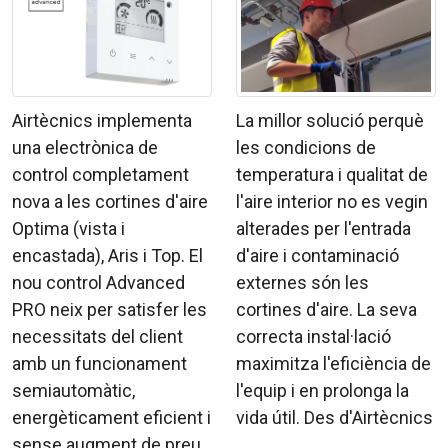
Airtècnics implementa
La millor solució perquè
una electrònica de
les condicions de
control completament
temperatura i qualitat de
nova a les cortines d'aire
l'aire interior no es vegin
Optima (vista i
alterades per l'entrada
encastada), Aris i Top. El
d'aire i contaminació
nou control Advanced
externes són les
PRO neix per satisfer les
cortines d'aire. La seva
necessitats del client
correcta instal·lació
amb un funcionament
maximitza l'eficiència de
semiautomàtic,
l'equip i en prolonga la
energèticament eficient i
vida útil. Des d'Airtècnics
sense augment de preu.
...