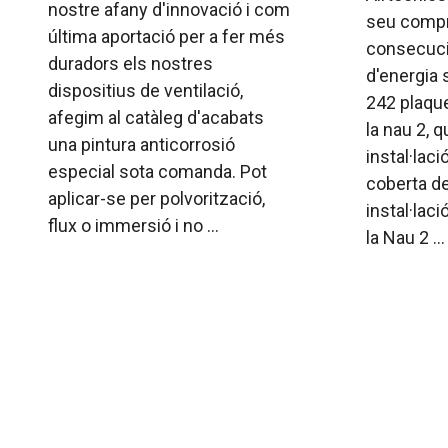
nostre afany d'innovació i com
seu compr
última aportació per a fer més
consecuci
duradors els nostres
d'energia 
dispositius de ventilació,
242 plaque
afegim al catàleg d'acabats
la nau 2, 
una pintura anticorrosió
instal·laci
especial sota comanda. Pot
coberta de
aplicar-se per polvorització,
instal·lac
flux o immersió i no ...
la Nau 2 ...