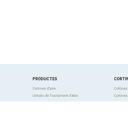
PRODUCTES
CORTIN
Cortines d'aire
Cortines
Unitats de Tractament d'Aire
Cortines
Recuperadors de calor
Cortines 
Unitats dedesinfecció i purificació de l'aire
personal
Unitats de ventilació
Cortines 
Filtres i unitats de filtració
frigorífi