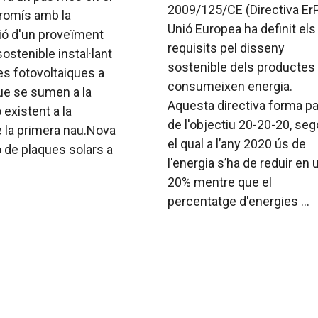
2009/125/CE (Directiva ErP
omís amb la
Unió Europea ha definit els
ó d'un proveïment
requisits pel disseny
sostenible instal·lant
sostenible dels productes
s fotovoltaiques a
consumeixen energia.
que se sumen a la
Aquesta directiva forma pa
ó existent a la
de l'objectiu 20-20-20, se
 la primera nau.Nova
el qual a l’any 2020 ús de
ió de plaques solars a
l'energia s’ha de reduir en 
20% mentre que el
percentatge d'energies ...