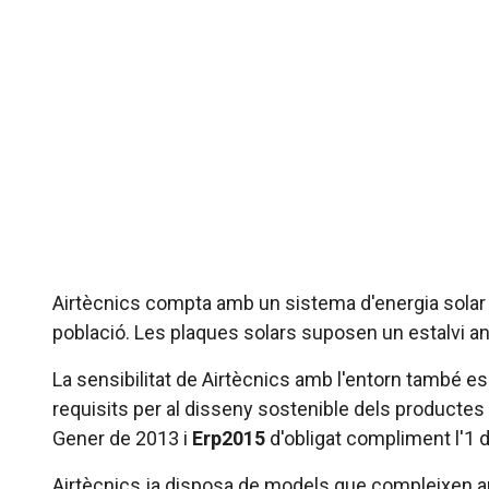
Airtècnics compta amb un sistema d'energia solar fo
població. Les plaques solars suposen un estalvi a
La sensibilitat de Airtècnics amb l'entorn també e
requisits per al disseny sostenible dels producte
Gener de 2013 i
Erp2015
d'obligat compliment l'1 
Airtècnics ja disposa de models que compleixen 