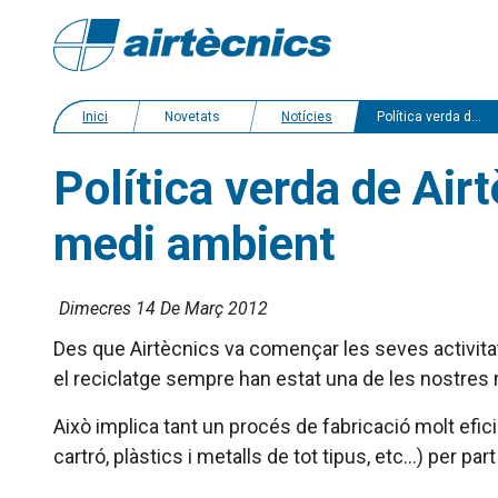
Inici
Novetats
Notícies
Política verda de Airtècnics: compromís amb la conservació del medi ambient
Política verda de Ai
medi ambient
Dimecres 14 De Març 2012
Des que Airtècnics va començar les seves activita
el reciclatge sempre han estat una de les nostre
Això implica tant un procés de fabricació molt efic
cartró, plàstics i metalls de tot tipus, etc…) per pa