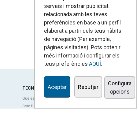
serveis i mostrar publicitat
relacionada amb les teves
preferències en base a un perfil
elaborat a partir dels teus hàbits
de navegació (Per exemple,
pàgines visitades). Pots obtenir
més informació i configurar els
teus preferències
AQUÍ
.
Configura
Aceptar
Rebutjar
TECNOLOGIA
opcions
Què és una cortina d'aire?
Com funcionen les cortines d'aire?
Avantatges i beneficis de les cortines d'aire
Cortines d'aire amb bomba de calor
Cortines d'aire EC
Cortines d'aire Airtècnics