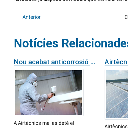
Anterior
C
Notícies Relacionade
Nou acabat anticorrosió per a productes del catàleg Airtècnics
A Airtècnics mai es deté el
Airtècnics