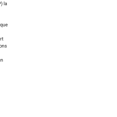
) la
 que
rt
gons
un