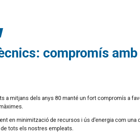
rtècnics: compromís amb 
ts a mitjans dels anys 80 manté un fort compromís a favo
s màximes.
ient en minimització de recursos i ús d'energia com una d
rt de tots els nostres empleats.