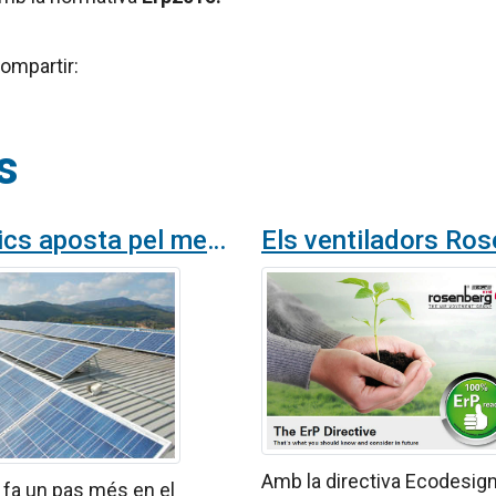
ompartir:
s
Airtècnics aposta pel medi ambient
Amb la directiva Ecodesig
 fa un pas més en el