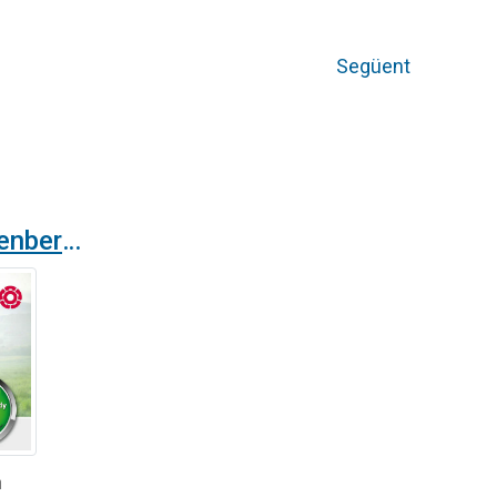
Següent
Els ventiladors Rosenberg EC ja compleixen amb els valors deficiència marcats per la normativa ErP. Són 100% ErP!
n