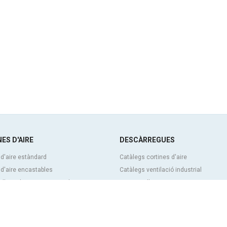
ES D'AIRE
DESCÀRREGUES
 d'aire estàndard
Catàlegs cortines d'aire
 d'aire encastables
Catàlegs ventilació industrial
d'aire decoratives, a mida i
Cortines d'aire BIM
Tarifa de preus cortines d'aire
itzables
Documentació tècnica
d’aire industrials i per a cambres
Certificats de qualitat
ques