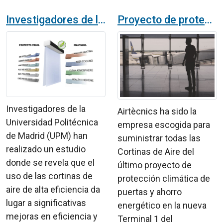
Investigadores de la Universidad Politécnica de Madrid analizan el ahorro energético de las cortinas de aire
Proyecto de protección climática de puertas y ahorro energético en la nueva Terminal 1 del Aeropuerto de Barcelona
Investigadores de la
Airtècnics ha sido la
Universidad Politécnica
empresa escogida para
de Madrid (UPM) han
suministrar todas las
realizado un estudio
Cortinas de Aire del
donde se revela que el
último proyecto de
uso de las cortinas de
protección climática de
aire de alta eficiencia da
puertas y ahorro
lugar a significativas
energético en la nueva
mejoras en eficiencia y
Terminal 1 del