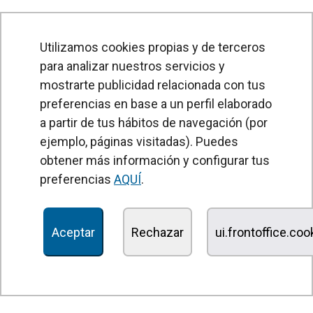
Utilizamos cookies propias y de terceros
para analizar nuestros servicios y
mostrarte publicidad relacionada con tus
preferencias en base a un perfil elaborado
a partir de tus hábitos de navegación (por
PRODUCTOS
ejemplo, páginas visitadas). Puedes
obtener más información y configurar tus
Cortinas de aire
preferencias
AQUÍ
.
Unidades Tratamiento de Aire
Recuperadores de calor
Aceptar
Rechazar
ui.frontoffice.co
Unidades de desinfección y purificación de aire
Unidades de ventilación
Filtros y unidades de filtración