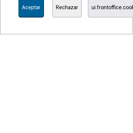
Aceptar
Rechazar
ui.frontoffice.co
Unidades de desinfección y purificación de aire
Unidades de ventilación
Filtros y unidades de filtración
Aerotermos
Ventiladores axiales
Ventiladores radiales
Ventiladores centrífugos
Ventiladores en línea
Unidades de extracción
Ventiladores tangenciales
Ventiladores OEM
Compuertas y persianas