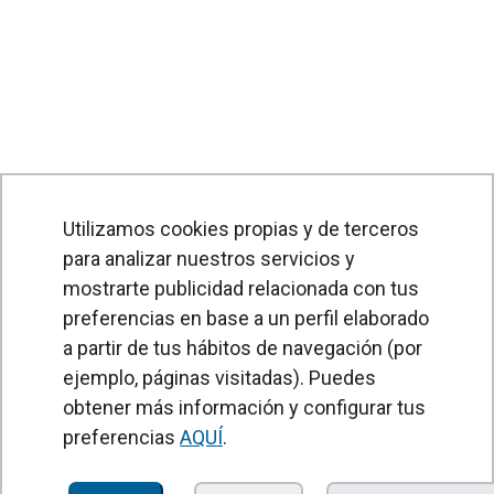
Utilizamos cookies propias y de terceros
para analizar nuestros servicios y
mostrarte publicidad relacionada con tus
preferencias en base a un perfil elaborado
a partir de tus hábitos de navegación (por
PRODUCTOS
ejemplo, páginas visitadas). Puedes
obtener más información y configurar tus
Cortinas de aire
preferencias
AQUÍ
.
Unidades Tratamiento de Aire
Recuperadores de calor