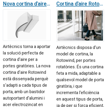
Nova cortina d'aire Rotowind per a portes giratòries
Cortina d'aire Rotowind per a portes giratòries a un hotel de Malta
Airtècnics torna a aportar
Airtècnics disposa d'un
la solució perfecta de
model de cortina, la
cortina d'aire per a
Rotowind, per portes
portes giratòries. La nova
rotatòries. És una cortina
cortina d'aire Rotowind
feta a mida, adaptable a
està dissenyada perquè
qualsevol model de porta
s'adapti a cada tipus de
giratòria, i que
porta, amb un bastidor
incrementa l'eficiència
autoportant d'alumini i
en aquest tipus de porta,
acer electrozincat en
ja de per si força eficient,