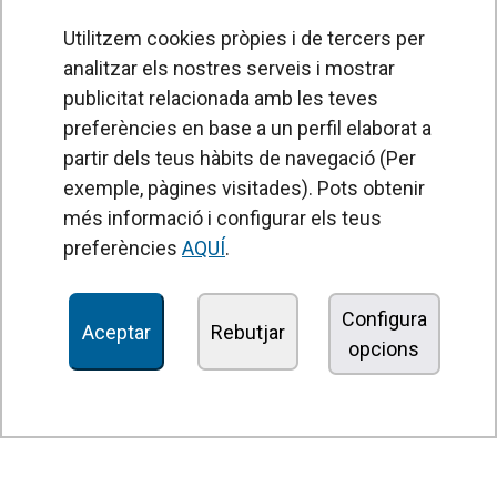
Utilitzem cookies pròpies i de tercers per
analitzar els nostres serveis i mostrar
publicitat relacionada amb les teves
preferències en base a un perfil elaborat a
partir dels teus hàbits de navegació (Per
exemple, pàgines visitades). Pots obtenir
PRODUCTES
més informació i configurar els teus
Cortines d'aire
preferències
AQUÍ
.
Unitats de Tractament d'Aire
Recuperadors de calor
Configura
Aceptar
Rebutjar
opcions
Unitats dedesinfecció i purificació de l'aire
Unitats de ventilació
Filtres i unitats de filtració
Aeroterms