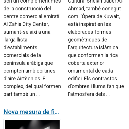
són un complement més
Cultural Sheikh Jaber Al-
de la construcció del
Ahmad, també conegut
centre comercial emiratí
com l'Òpera de Kuwait,
Al Zahia City Center,
està inspirat en les
sumant-se així a una
elaborades formes
llarga llista
geomètriques de
d'establiments
l'arquitectura islàmica
comercials de la
que conformen la rica
península aràbiga que
coberta exterior
compten amb cortines
ornamental de cada
d'aire Airtècnics. El
edifici. Els contrastos
complex, del qual formen
d'ombres i llums fan que
part també un ...
l'atmosfera dels ...
Nova mesura de fins a tres metres per a la cortina d'aire de disseny Zen