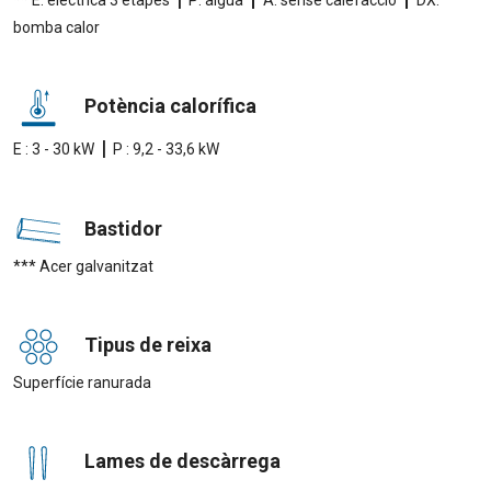
** E: elèctrica 3 etapes
P: aigua
A: sense calefacció
DX:
bomba calor
Potència calorífica
|
E : 3 - 30 kW
P : 9,2 - 33,6 kW
Bastidor
*** Acer galvanitzat
Tipus de reixa
Superfície ranurada
Lames de descàrrega