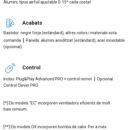
Alumini, tipus airfoil ajustable 0-15º cada costat
Acabats
Bastidor: negre forja (estàndard), altres colors i materials sota
|
comanda
Panells: alumini anoditzat (estàndard), acer inoxidable
(opcional)
Control
|
Inclou: Plug&Play Advanced PRO + control remot
Opcional:
Control Clever PRO
[*] Els models “EC” incorporen ventiladors eficients de molt
baix consum.
[**] Els models DX incorporen bomba de calor. Per a més