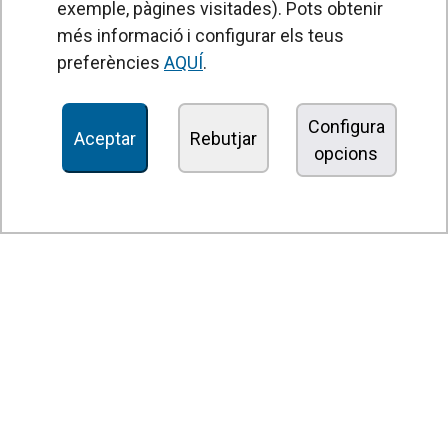
exemple, pàgines visitades). Pots obtenir
PRODUCTES
més informació i configurar els teus
Cortines d'aire
preferències
AQUÍ
.
Unitats de Tractament d'Aire
Recuperadors de calor
Configura
Aceptar
Rebutjar
opcions
Unitats dedesinfecció i purificació de l'aire
Unitats de ventilació
Filtres i unitats de filtració
Aeroterms
Ventiladors axials
Ventiladors radials
Ventiladors centrífugs
Ventiladors en línia