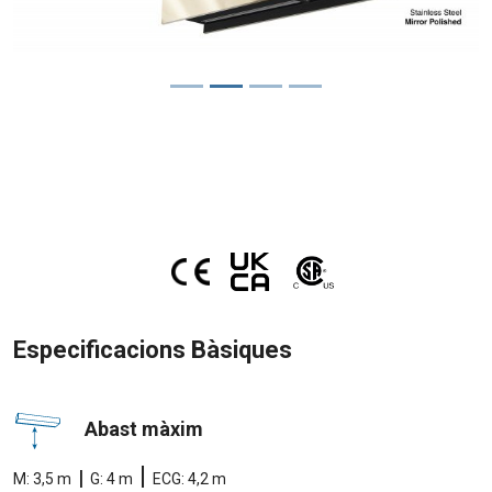
Especificacions Bàsiques
Abast màxim
|
|
M: 3,5 m
G: 4 m
ECG: 4,2 m