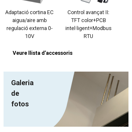
Adaptació cortina EC
Control avançat II:
aigua/aire amb
TFT color+PCB
regulació externa 0-
intel·ligent+Modbus
10V
RTU
Veure llista d’accessoris
Galeria
de
fotos