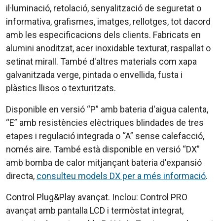
il·luminació, retolació, senyalització de seguretat o
informativa, grafismes, imatges, rellotges, tot dacord
amb les especificacions dels clients. Fabricats en
alumini anoditzat, acer inoxidable texturat, raspallat o
setinat mirall. També d'altres materials com xapa
galvanitzada verge, pintada o envellida, fusta i
plàstics llisos o texturitzats.
Disponible en versió “P” amb bateria d'aigua calenta,
“E” amb resistències elèctriques blindades de tres
etapes i regulació integrada o “A” sense calefacció,
només aire. També està disponible en versió “DX”
amb bomba de calor mitjançant bateria d'expansió
directa,
consulteu models DX per a més informació
.
Control Plug&Play avançat. Inclou: Control PRO
avançat amb pantalla LCD i termòstat integrat,