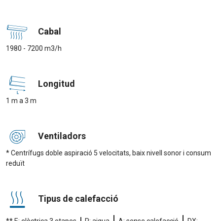
Cabal
1980 - 7200 m3/h
Longitud
1 m a 3 m
Ventiladors
* Centrífugs doble aspiració 5 velocitats, baix nivell sonor i consum
reduït
Tipus de calefacció
|
|
|